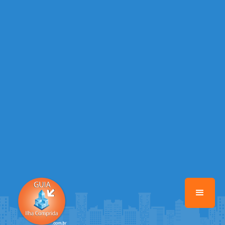
/home/guiailhacomprida/www/class-mb/Seguranca.Class.php
on
line
37
Warning
: Illegal string offset 'FACEBOOK' in
/home/guiailhacomprida/www/class-mb/Seguranca.Class.php
on
line
37
Warning
: Illegal string offset 'PALAVRA_CHAVE' in
/home/guiailhacomprida/www/class-mb/Seguranca.Class.php
on
line
37
Warning
: Illegal string offset 'NOME' in
/home/guiailhacomprida/www/class-mb/Seguranca.Class.php
on
line
37