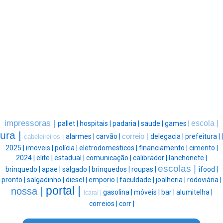
impressoras |
escola |
pallet |
hospitais |
padaria |
saude |
games |
ura |
alarmes |
carvão |
correio |
delegacia |
prefeitura |
|
cabeleireiros |
2025 |
imoveis |
polícia |
eletrodomesticos |
financiamento |
cimento |
2024 |
elite |
estadual |
comunicação |
calibrador |
lanchonete |
escolas |
brinquedo |
apae |
salgado |
brinquedos |
roupas |
ifood |
pronto |
salgadinho |
diesel |
emporio |
faculdade |
joalheria |
rodoviária |
portal |
nossa |
gasolina |
móveis |
bar |
alumitelha |
icaraí |
correios |
corr |