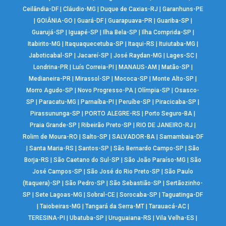
Ceilândia-DF
|
Cláudio-MG
|
Duque de Caxias-RJ
|
Garanhuns-PE
|
GOIÂNIA-GO
|
Guará-DF
|
Guarapuava-PR
|
Guariba-SP
|
Guarujá-SP
|
Iguapé-SP
|
Ilha Bela-SP
|
Ilha Comprida-SP
|
Itabirito-MG
|
Itaquaquecetuba-SP
|
Itaqui-RS
|
Ituiutaba-MG
|
Jaboticabal-SP
|
Jacareí-SP
|
José Raydan-MG
|
Lages-SC
|
Londrina-PR
|
Luís Correia-PI
|
MANAUS-AM
|
Matão-SP
|
Medianeira-PR
|
Mirassol-SP
|
Mococa-SP
|
Monte Alto-SP
|
Morro Agudo-SP
|
Novo Progresso-PA
|
Olímpia-SP
|
Osasco-
SP
|
Paracatu-MG
|
Parnaíba-PI
|
Peruíbe-SP
|
Piracicaba-SP
|
Pirassununga-SP
|
PORTO ALEGRE-RS
|
Porto Seguro-BA
|
Praia Grande-SP
|
Ribeirão Preto-SP
|
RIO DE JANEIRO-RJ
|
Rolim de Moura-RO
|
Salto-SP
|
SALVADOR-BA
|
Samambaia-DF
|
Santa Maria-RS
|
Santos-SP
|
São Bernardo Campo-SP
|
São
Borja-RS
|
São Caetano do Sul-SP
|
São João Paraíso-MG
|
São
José Campos-SP
|
São José do Rio Preto-SP
|
São Paulo
(Itaquera)-SP
|
São Pedro-SP
|
São Sebastião-SP
|
Sertãozinho-
SP
|
Sete Lagoas-MG
|
Sobral-CE
|
Sorocaba-SP
|
Taguatinga-DF
|
Taiobeiras-MG
|
Tangará da Serra-MT
|
Tarauacá-AC
|
TERESINA-PI
|
Ubatuba-SP
|
Uruguaiana-RS
|
Vila Velha-ES
|